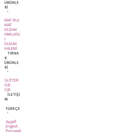
ÜRÜNLE
Rİ
MAT RUJ
MAT
DUDAK
PARLATIC
I
DUDAK
KALEMİ
TIRNA
K
ÜRÜNLE
Rİ
GLİTTER
OJE
OJE
İLETIŞI
M
TÜRKÇE
العربية
English
Русский