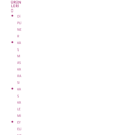
ÜRÜN
LERİ
Dİ
PLİ
NE
R
KA
Ş
M
AS
KA
RA
SI
KA
Ş
KA
LE
Mİ
EY
ELİ