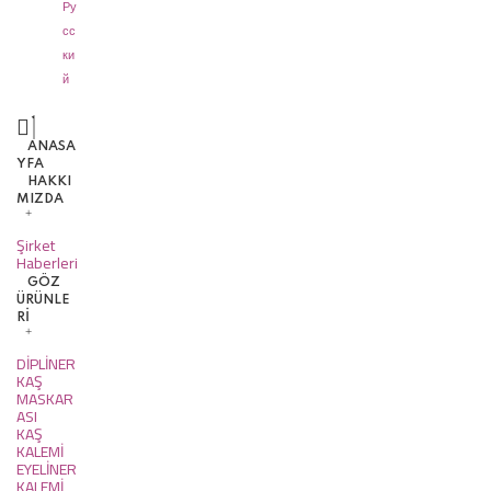
Ру
сс
ки
й
ANASA
YFA
HAKKI
MIZDA
Şirket
Haberleri
GÖZ
ÜRÜNLE
Rİ
DİPLİNER
KAŞ
MASKAR
ASI
KAŞ
KALEMİ
EYELİNER
KALEMİ