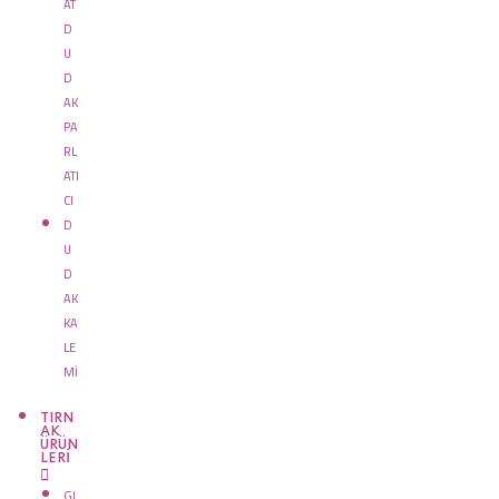
AT
D
U
D
AK
PA
RL
ATI
CI
D
U
D
AK
KA
LE
Mİ
TIRN
AK
ÜRÜN
LERİ
GL