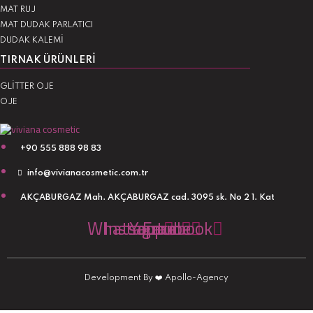
MAT RUJ
MAT DUDAK PARLATICI
DUDAK KALEMİ
TIRNAK ÜRÜNLERI
GLİTTER OJE
OJE
+90 555 888 98 83
info@vivianacosmetic.com.tr
AKÇABURGAZ Mah. AKÇABURGAZ cad. 3095 sk. No 2 1. Kat
Whatsapp
Instagram
Youtube
Facebook
Development By
❤️
Apollo-Agency