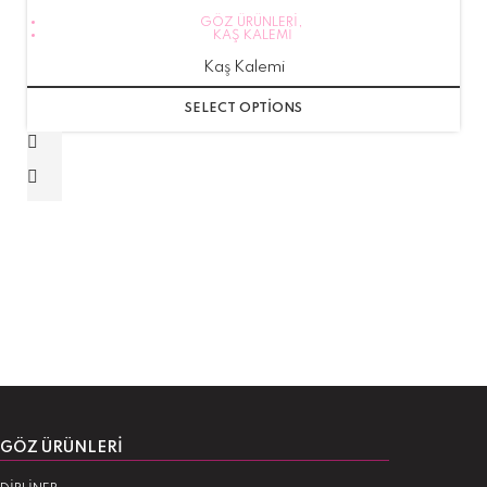
GÖZ ÜRÜNLERI
,
KAŞ KALEMI
Kaş Kalemi
SELECT OPTIONS
GÖZ ÜRÜNLERI