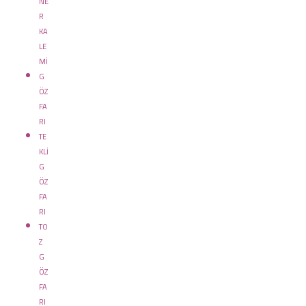
NE
R
KA
LE
Mİ
G
ÖZ
FA
RI
TE
KLİ
G
ÖZ
FA
RI
TO
Z
G
ÖZ
FA
RI