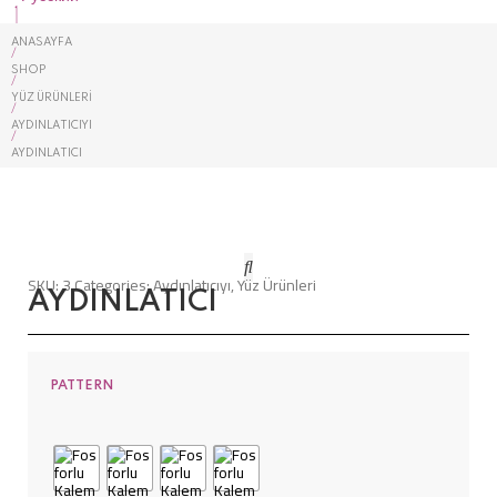
ANASAYFA
/
SHOP
/
YÜZ ÜRÜNLERI
/
AYDINLATICIYI
/
AYDINLATICI
SKU:
3
Categories:
Aydınlatıcıyı
,
Yüz Ürünleri
AYDINLATICI
PATTERN