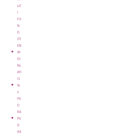
LIC
I
FO
N
D
ÖT
EN
AY
DI
NL
ATI
CI
To
z
PU
D
RA
PU
D
RA