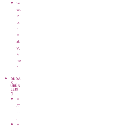
Vel
vet
To
uc
h
M
ak
yaj
Pri
me
r
DUDA
K
ÜRÜN
LERİ
M
AT
RU
J
M