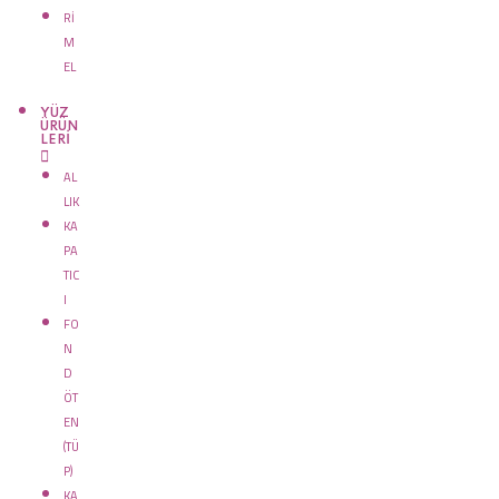
Rİ
M
EL
YÜZ
ÜRÜN
LERİ
AL
LIK
KA
PA
TIC
I
FO
N
D
ÖT
EN
(TÜ
P)
KA