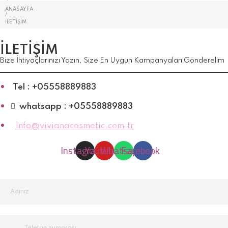
ANASAYFA
/
İLETIŞIM
İLETIŞIM
Bize İhtiyaçlarınızı Yazın, Size En Uygun Kampanyaları Gönderelim
Tel : +05558889883
whatsapp : +05558889883
Info@vivianacosmetic.com.tr
Instagram
Youtube
Whatsapp
Facebook