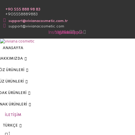
S
k
+90 555 888 98 83
i
+905558889883
p
t
support@vivianacosmetic.com.tr
o
support@vivianacosmetic.com
c
Instagram
Youtube
Whatsapp
Facebook
o
n
t
ANASAYFA
e
n
t
HAKKIMIZDA
ÖZ ÜRÜNLERİ
ÜZ ÜRÜNLERİ
DAK ÜRÜNLERİ
RNAK ÜRÜNLERİ
İLETIŞIM
TÜRKÇE