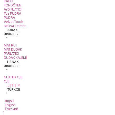
KALICI
FONDÖTEN
AYDINLATICI
Toz PUDRA
PUDRA
Velvet Touch
Makyaj Primer
DUDAK
ÜRÜNLERİ
MAT RUJ
MAT DUDAK
PARLATICI
DUDAK KALEMİ
TIRNAK
ÜRÜNLERİ
GLİTTER OJE
OJE
İLETIŞIM
TÜRKÇE
العربية
English
Русский