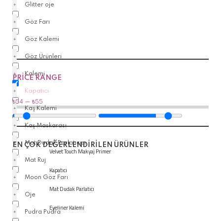
Glitter oje
Göz Farı
Göz Kalemi
Göz Ürünleri
Kalemi
PRICE RANGE
Kapatıcı
₺
54
—
₺
55
Kaş Kalemi
Kaş Maskarası
Mat Dudak Parlatıcısı
EN ÇOK DEĞERLENDİRİLEN ÜRÜNLER
Velvet Touch Makyaj Primer
Mat Ruj
Kapatıcı
Moon Göz Farı
Mat Dudak Parlatıcı
Oje
Eyeliner Kalemi
Pudra Pudra