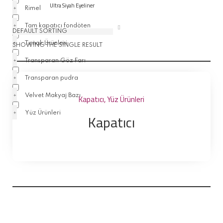
Ultra Siyah Eyeliner
Rimel
Tam kapatıcı fondöten
Tırnak Ürünleri
SHOWING THE SINGLE RESULT
Transparan Göz Farı
Transparan pudra
Kapatıcı
,
Yüz Ürünleri
Velvet Makyaj Bazı
Kapatıcı
Yüz Ürünleri