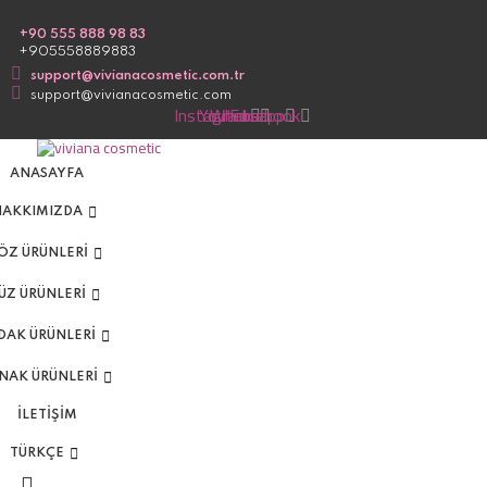
Skip
to
content
+90 555 888 98 83
+905558889883
support@vivianacosmetic.com.tr
support@vivianacosmetic.com
Instagram
Youtube
Whatsapp
Facebook
ANASAYFA
HAKKIMIZDA
ÖZ ÜRÜNLERİ
ÜZ ÜRÜNLERİ
DAK ÜRÜNLERİ
RNAK ÜRÜNLERİ
İLETIŞIM
TÜRKÇE