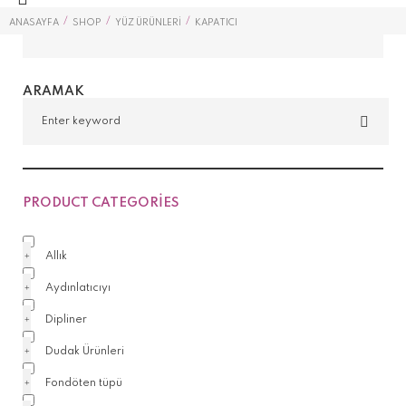
KAPATICI
/
/
/
ANASAYFA
SHOP
YÜZ ÜRÜNLERI
KAPATICI
ARAMAK
PRODUCT CATEGORIES
Allık
Aydınlatıcıyı
Dipliner
Dudak Ürünleri
Fondöten tüpü