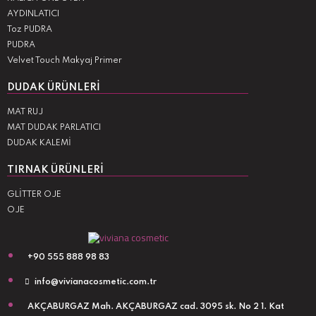
AYDINLATICI
Toz PUDRA
PUDRA
Velvet Touch Makyaj Primer
DUDAK ÜRÜNLERI
MAT RUJ
MAT DUDAK PARLATICI
DUDAK KALEMİ
TIRNAK ÜRÜNLERI
GLİTTER OJE
OJE
+90 555 888 98 83
info@vivianacosmetic.com.tr
AKÇABURGAZ Mah. AKÇABURGAZ cad. 3095 sk. No 2 1. Kat