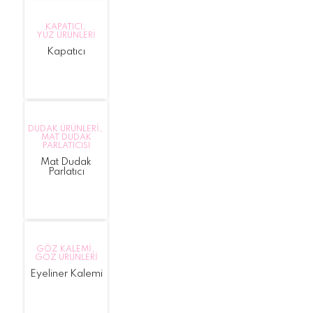
KAPATICI
,
YÜZ ÜRÜNLERI
Kapatıcı
DUDAK ÜRÜNLERI
,
MAT DUDAK
PARLATICISI
Mat Dudak
Parlatıcı
GÖZ KALEMI
,
GÖZ ÜRÜNLERI
Eyeliner Kalemi