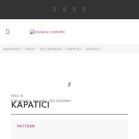
/
/
/
/
ANASAYFA
SHOP
YÜZ ÜRÜNLERI
KAPATICI
KAPATICI
SKU:
9
Categories:
Kapatıcı
,
Yüz Ürünleri
KAPATICI
PATTERN