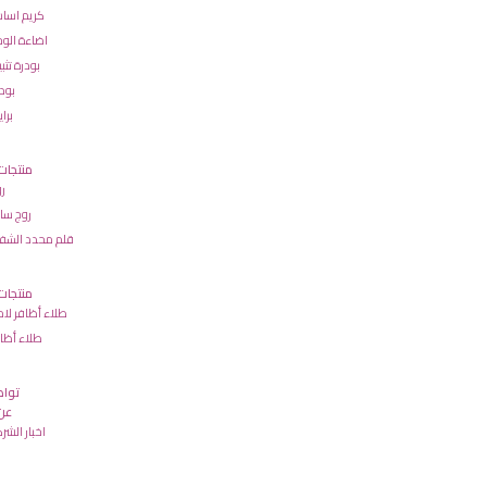
كريم اسا
اضاءة الو
بودرة تثب
بود
براي
منتجات
ر
روج سا
قلم محدد الشفا
منتجات 
طلاء أظافر لا
طلاء أظا
تواص
عن 
اخبار الشر