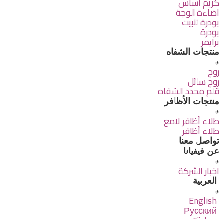
كريم اساس
اضاءة الوجة
بودرة تثبيت
بودرة
برايمر
منتجات الشفاه
روج
روج سائل
قلم محدد الشفاه
منتجات الأظافر
طلاء أظافر لامع
طلاء أظافر
تواصل معنا
عن فيفيانا
اخبار الشركة
العربية
English
Русский