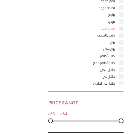
أحمر خدود
اضاءة الوجة
برايمر
بودرة
بودرة تثبيت
خافي العيوب
روج
روج سائل
طلاء أظافر
طلاء أظافر لامع
ظلال العين
ظلال عين
ظلال عين احادي
قلم
قلم حاجب
قلم كحل العين
PRICE RANGE
كحل سائل
₺
85
—
₺
84
كريم أساس يومي
كريم اساس
ماسكارا