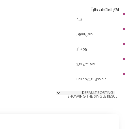
ماسكارا حاجب
اكثر المنتجات طلباً
منتجات الأظافر
منتجات الشفاه
برايمر
منتجات العين
منتجات الوجه
خافي العيوب
روج سائل
قلم كحل العين
قلم كحل العين ضد الماء
SHOWING THE SINGLE RESULT